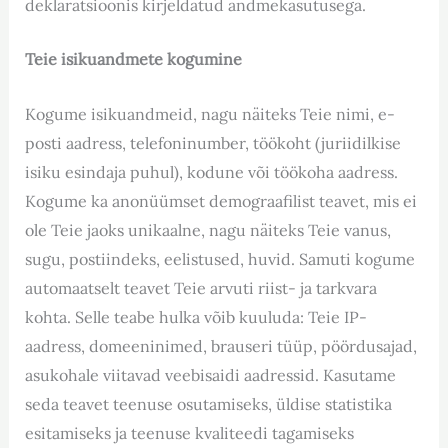
deklaratsioonis kirjeldatud andmekasutusega.
Teie isikuandmete kogumine
Kogume isikuandmeid, nagu näiteks Teie nimi, e-
posti aadress, telefoninumber, töökoht (juriidilkise
isiku esindaja puhul), kodune või töökoha aadress.
Kogume ka anonüümset demograafilist teavet, mis ei
ole Teie jaoks unikaalne, nagu näiteks Teie vanus,
sugu, postiindeks, eelistused, huvid. Samuti kogume
automaatselt teavet Teie arvuti riist- ja tarkvara
kohta. Selle teabe hulka võib kuuluda: Teie IP-
aadress, domeeninimed, brauseri tüüp, pöördusajad,
asukohale viitavad veebisaidi aadressid. Kasutame
seda teavet teenuse osutamiseks, üldise statistika
esitamiseks ja teenuse kvaliteedi tagamiseks