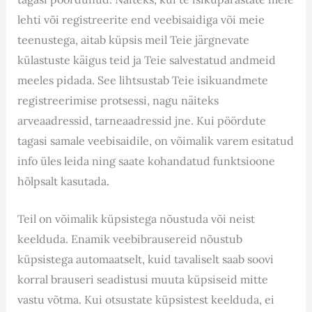
lehti või registreerite end veebisaidiga või meie
teenustega, aitab küpsis meil Teie järgnevate
külastuste käigus teid ja Teie salvestatud andmeid
meeles pidada. See lihtsustab Teie isikuandmete
registreerimise protsessi, nagu näiteks
arveaadressid, tarneaadressid jne. Kui pöördute
tagasi samale veebisaidile, on võimalik varem esitatud
info üles leida ning saate kohandatud funktsioone
hõlpsalt kasutada.
Teil on võimalik küpsistega nõustuda või neist
keelduda. Enamik veebibrausereid nõustub
küpsistega automaatselt, kuid tavaliselt saab soovi
korral brauseri seadistusi muuta küpsiseid mitte
vastu võtma. Kui otsustate küpsistest keelduda, ei