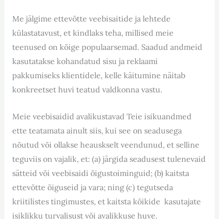
Me jälgime ettevõtte veebisaitide ja lehtede
külastatavust, et kindlaks teha, millised meie
teenused on kõige populaarsemad. Saadud andmeid
kasutatakse kohandatud sisu ja reklaami
pakkumiseks klientidele, kelle käitumine näitab
konkreetset huvi teatud valdkonna vastu.
Meie veebisaidid avalikustavad Teie isikuandmed
ette teatamata ainult siis, kui see on seadusega
nõutud või ollakse heauskselt veendunud, et selline
teguviis on vajalik, et: (a) järgida seadusest tulenevaid
sätteid või veebisaidi õigustoiminguid; (b) kaitsta
ettevõtte õiguseid ja vara; ning (c) tegutseda
kriitilistes tingimustes, et kaitsta kõikide kasutajate
isiklikku turvalisust või avalikkuse huve.