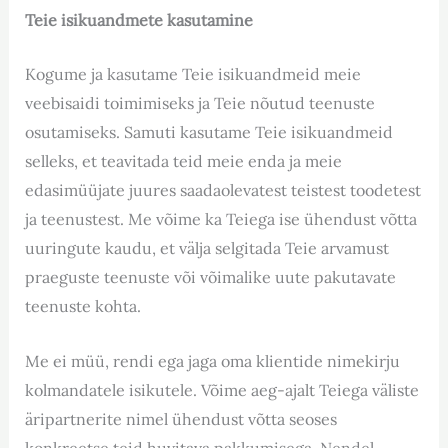
Teie isikuandmete kasutamine
Kogume ja kasutame Teie isikuandmeid meie
veebisaidi toimimiseks ja Teie nõutud teenuste
osutamiseks. Samuti kasutame Teie isikuandmeid
selleks, et teavitada teid meie enda ja meie
edasimüüjate juures saadaolevatest teistest toodetest
ja teenustest. Me võime ka Teiega ise ühendust võtta
uuringute kaudu, et välja selgitada Teie arvamust
praeguste teenuste või võimalike uute pakutavate
teenuste kohta.
Me ei müü, rendi ega jaga oma klientide nimekirju
kolmandatele isikutele. Võime aeg-ajalt Teiega väliste
äripartnerite nimel ühendust võtta seoses
konkreetse teid huvitava pakkumisega. Nendel