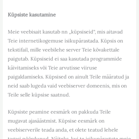
Küpsiste kasutamine
Meie veebisait kasutab nn „küpsiseid“, mis aitavad
Teie internetikogemuse isikupärastada. Küpsis on
tekstifail, mille veebilehe server Teie kõvakettale
paigutab. Küpsiseid ei saa kasutada programmide
käivitamiseks või Teie arvutisse viiruse
paigaldamiseks. Küpsised on ainult Teile määratud ja
neid saab lugeda vaid veebiserver domeenis, mis on
Teile selle küpsise saatnud.
Küpsiste peamine eesmärk on pakkuda Teile
mugavat ajasäästmist. Küpsise eesmärk on
veebiserverile teada anda, et olete teatud lehele
tagasi pöördunud. Näiteks, kui te isikupärastate meie