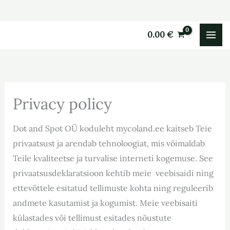
Skip
to
0.00
€
content
Privacy policy
Dot and Spot OÜ koduleht mycoland.ee kaitseb Teie
privaatsust ja arendab tehnoloogiat, mis võimaldab
Teile kvaliteetse ja turvalise interneti kogemuse. See
privaatsusdeklaratsioon kehtib meie veebisaidi ning
ettevõttele esitatud tellimuste kohta ning reguleerib
andmete kasutamist ja kogumist. Meie veebisaiti
külastades või tellimust esitades nõustute