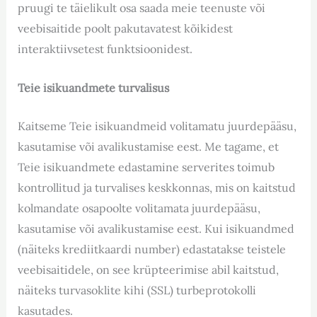
pruugi te täielikult osa saada meie teenuste või
veebisaitide poolt pakutavatest kõikidest
interaktiivsetest funktsioonidest.
Teie isikuandmete turvalisus
Kaitseme Teie isikuandmeid volitamatu juurdepääsu,
kasutamise või avalikustamise eest. Me tagame, et
Teie isikuandmete edastamine serverites toimub
kontrollitud ja turvalises keskkonnas, mis on kaitstud
kolmandate osapoolte volitamata juurdepääsu,
kasutamise või avalikustamise eest. Kui isikuandmed
(näiteks krediitkaardi number) edastatakse teistele
veebisaitidele, on see krüpteerimise abil kaitstud,
näiteks turvasoklite kihi (SSL) turbeprotokolli
kasutades.