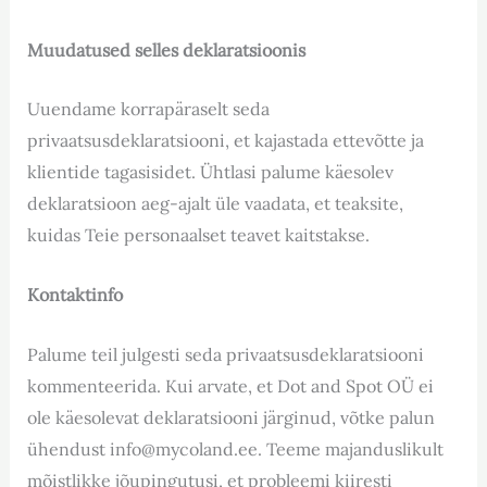
Muudatused selles deklaratsioonis
Uuendame korrapäraselt seda
privaatsusdeklaratsiooni, et kajastada ettevõtte ja
klientide tagasisidet. Ühtlasi palume käesolev
deklaratsioon aeg-ajalt üle vaadata, et teaksite,
kuidas Teie personaalset teavet kaitstakse.
Kontaktinfo
Palume teil julgesti seda privaatsusdeklaratsiooni
kommenteerida. Kui arvate, et Dot and Spot OÜ ei
ole käesolevat deklaratsiooni järginud, võtke palun
ühendust info@mycoland.ee. Teeme majanduslikult
mõistlikke jõupingutusi, et probleemi kiiresti