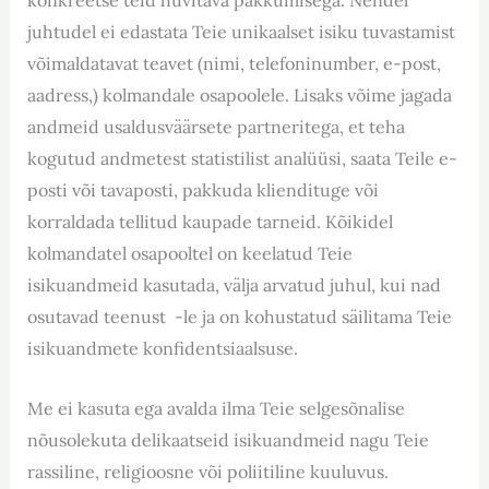
juhtudel ei edastata Teie unikaalset isiku tuvastamist
võimaldatavat teavet (nimi, telefoninumber, e-post,
aadress,) kolmandale osapoolele. Lisaks võime jagada
andmeid usaldusväärsete partneritega, et teha
kogutud andmetest statistilist analüüsi, saata Teile e-
posti või tavaposti, pakkuda kliendituge või
korraldada tellitud kaupade tarneid. Kõikidel
kolmandatel osapooltel on keelatud Teie
isikuandmeid kasutada, välja arvatud juhul, kui nad
osutavad teenust -le ja on kohustatud säilitama Teie
isikuandmete konfidentsiaalsuse.
Me ei kasuta ega avalda ilma Teie selgesõnalise
nõusolekuta delikaatseid isikuandmeid nagu Teie
rassiline, religioosne või poliitiline kuuluvus.