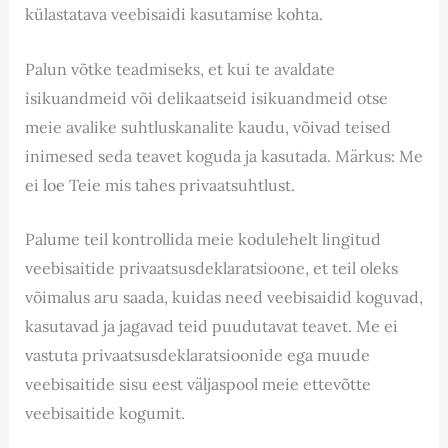
külastatava veebisaidi kasutamise kohta.
Palun võtke teadmiseks, et kui te avaldate
isikuandmeid või delikaatseid isikuandmeid otse
meie avalike suhtluskanalite kaudu, võivad teised
inimesed seda teavet koguda ja kasutada. Märkus: Me
ei loe Teie mis tahes privaatsuhtlust.
Palume teil kontrollida meie kodulehelt lingitud
veebisaitide privaatsusdeklaratsioone, et teil oleks
võimalus aru saada, kuidas need veebisaidid koguvad,
kasutavad ja jagavad teid puudutavat teavet. Me ei
vastuta privaatsusdeklaratsioonide ega muude
veebisaitide sisu eest väljaspool meie ettevõtte
veebisaitide kogumit.