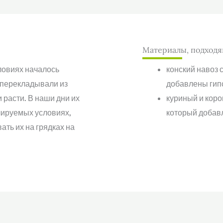
Материалы, подходя
овиях началось
конский навоз с
 перекладывали из
добавлены гип
 расти. В наши дни их
куриный и коров
лируемых условиях,
который добав
ть их на грядках на