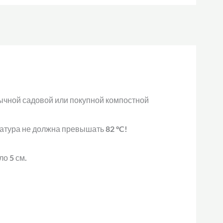
ычной садовой или покупной компостной
ратура не должна превышать 82 °C!
о 5 см.