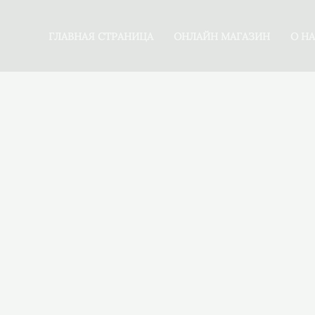
Перейти
к
ГЛАВНАЯ СТРАНИЦА
ОНЛАЙН МАГАЗИН
О Н
содержимому