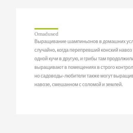
Omadused
Выращивание шампиньонов в домашних усл
случайно, когда перепревший конский навоз
одной кучи в другую, и грибы там продолжили
выращивают в помещениях в строго контро
но садоводы-любители также могут выращива
навозе, смешанном с соломой и землей.