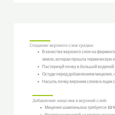
Создание верхнего слоя грядки:
В качестве верхнего слоя на фермен
земли, которая прошла термическую о
Пастеризуй почву в большой водяной б
Остуди перед добавлением мицелия, ч
Насыпь почву верхним слоем в ящик с
Добавление мицелия в верхний слой:
Мицелия шампиньона требуется 10 %
Раскроши мицелий на мелкие кусочки