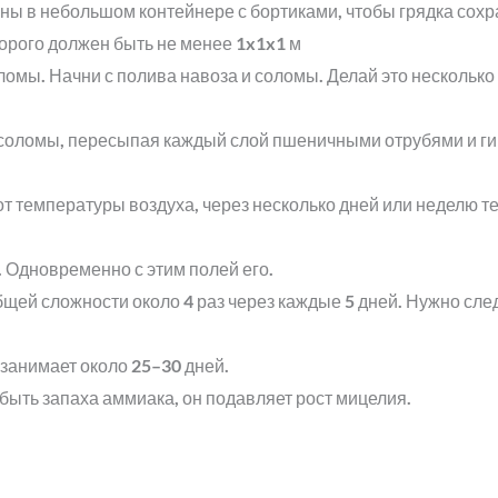
 в небольшом контейнере с бортиками, чтобы грядка сохра
торого должен быть не менее 1x1x1 м
ломы. Начни с полива навоза и соломы. Делай это несколько
соломы, пересыпая каждый слой пшеничными отрубями и гипс
от температуры воздуха, через несколько дней или неделю 
Одновременно с этим полей его.
ей сложности около 4 раз через каждые 5 дней. Нужно след
занимает около 25–30 дней.
быть запаха аммиака, он подавляет рост мицелия.