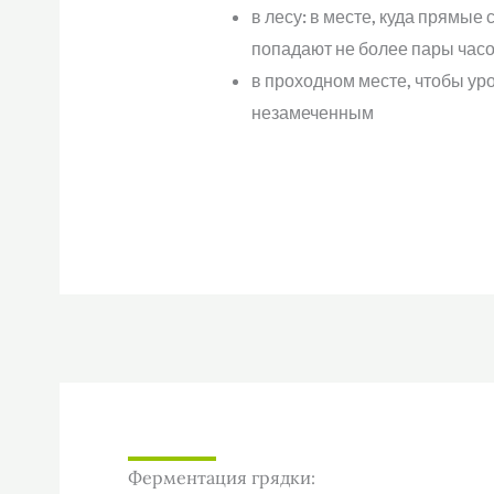
в лесу: в месте, куда прямые
попадают не более пары часо
в проходном месте, чтобы ур
незамеченным
Ферментация грядки: