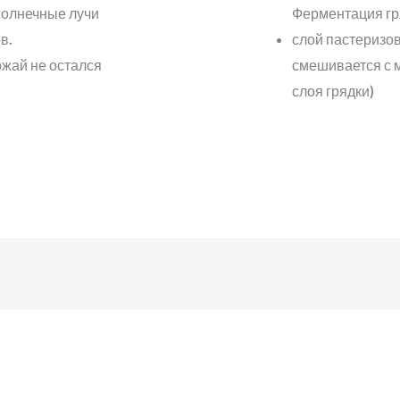
 солнечные лучи
Ферментация гр
в.
слой пастеризов
ожай не остался
смешивается с 
слоя грядки)