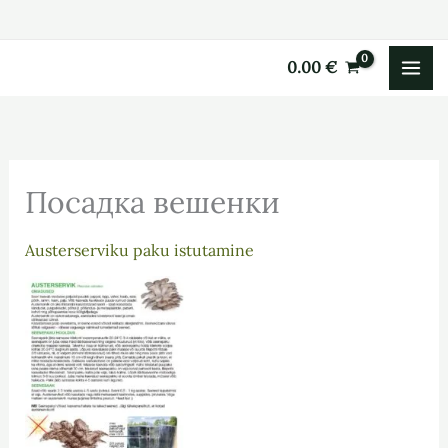
Перейти
к
0.00
€
содержимому
Посадка вешенки
Austerserviku paku istutamine