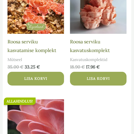
Roosa serviku
Roosa serviku
kasvatamise komplekt
kasvatuskomplekt
Mütseel
Kasvatuskomplektid
35.00
€
33.25
€
18.90
€
17.96
€
LISA KORVI
LISA KORVI
ALLAHINDLUS!
Algne
Praegune
hind
hind
oli:
on:
25.90 €.
24.61 €.