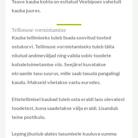
Teave kauba kohta on esitatud Veebipoes vahetult
kauba juures.
Tellimuse vormistamine
Kauba tellimiseks tuleb lisada soovitud tooted
ostukorvi. Tellimuse vormistamiseks tuleb täita
nõutud andmeväljad ning valida sobiv toodete
kohaletoimetamise viis. Seejärel kuvatakse
ekraanile tasu suurus, mille saab tasuda pangalingi
kaudu. Makseid võetakse vastu eurodes.
Ettetellimisel kaubad tuleb osta eraldi laos olevatest
toodetest, kuna saadetakse välja eraldi. Lisandub
teine postikulu.
Leping jõustub alates tasumisele kuuluva summa