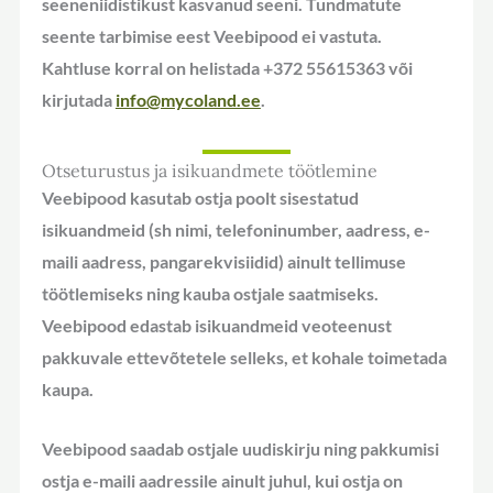
seeneniidistikust kasvanud seeni. Tundmatute
seente tarbimise eest Veebipood ei vastuta.
Kahtluse korral on helistada +372 55615363 või
kirjutada
info@mycoland.ee
.
Otseturustus ja isikuandmete töötlemine
Veebipood kasutab ostja poolt sisestatud
isikuandmeid (sh nimi, telefoninumber, aadress, e-
maili aadress, pangarekvisiidid) ainult tellimuse
töötlemiseks ning kauba ostjale saatmiseks.
Veebipood edastab isikuandmeid veoteenust
pakkuvale ettevõtetele selleks, et kohale toimetada
kaupa.
Veebipood saadab ostjale uudiskirju ning pakkumisi
ostja e-maili aadressile ainult juhul, kui ostja on