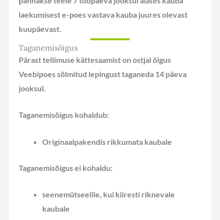
pannakse teele 7 tööpäeva jooksul alates kauba
laekumisest e-poes vastava kauba juures olevast
kuupäevast.
Taganemisõigus
Pärast tellimuse kättesaamist on ostjal õigus
Veebipoes sõlmitud lepingust taganeda 14 päeva
jooksul.
Taganemisõigus
kohaldub
:
Originaalpakendis rikkumata kaubale
Taganemisõigus
ei kohaldu
:
seenemütseelile, kui kiiresti riknevale
kaubale