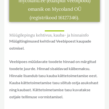
mycoland.ee (edaspidi Veebipood)
omanik on Mycoland OÜ
(registrikood 16127346).
Müügilepingu kehtivus, kauba- ja hinnainfo
Müügitingimused kehtivad Veebipoest kaupade
ostmisel.
Veebipoes müüdavate toodete hinnad on märgitud
toodete juurde. Hinnad sisaldavad käibemaksu.
Hinnale lisandub tasu kauba kättetoimetamise eest.
Kauba kättetoimetamise tasu sõltub ostja asukohast
ning kaubast. Kättetoimetamise tasu kuvatakse
ostjale tellimuse vormistamisel.