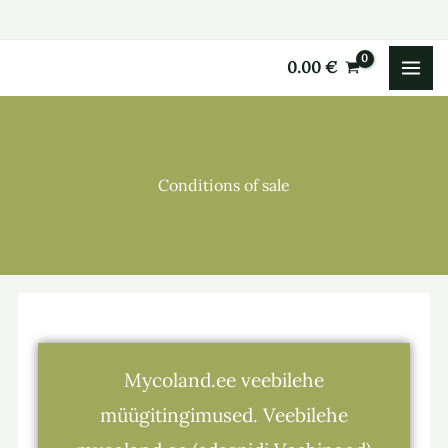
Skip
to
0.00
€
content
Conditions of sale
Mycoland.ee veebilehe
müügitingimused. Veebilehe