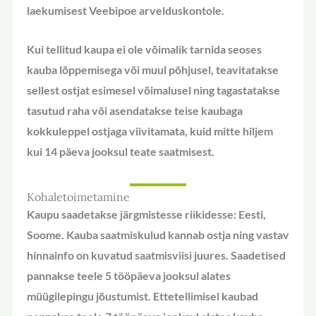
laekumisest Veebipoe arvelduskontole.
Kui tellitud kaupa ei ole võimalik tarnida seoses
kauba lõppemisega või muul põhjusel, teavitatakse
sellest ostjat esimesel võimalusel ning tagastatakse
tasutud raha või asendatakse teise kaubaga
kokkuleppel ostjaga viivitamata, kuid mitte hiljem
kui 14 päeva jooksul teate saatmisest.
Kohaletoimetamine
Kaupu saadetakse järgmistesse riikidesse: Eesti,
Soome. Kauba saatmiskulud kannab ostja ning vastav
hinnainfo on kuvatud saatmisviisi juures. Saadetised
pannakse teele 5 tööpäeva jooksul alates
müügilepingu jõustumist. Ettetellimisel kaubad