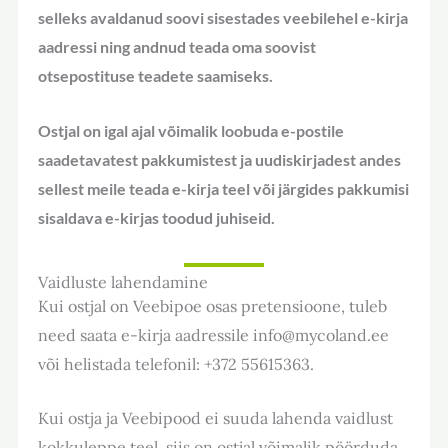
selleks avaldanud soovi sisestades veebilehel e-kirja
aadressi ning andnud teada oma soovist
otsepostituse teadete saamiseks.
Ostjal on igal ajal võimalik loobuda e-postile
saadetavatest pakkumistest ja uudiskirjadest andes
sellest meile teada e-kirja teel või järgides pakkumisi
sisaldava e-kirjas toodud juhiseid.
Vaidluste lahendamine
Kui ostjal on Veebipoe osas pretensioone, tuleb
need saata e-kirja aadressile info@mycoland.ee
või helistada telefonil: +372 55615363.
Kui ostja ja Veebipood ei suuda lahenda vaidlust
kokkuleppe teel, siis on ostjal võimalik pöörduda