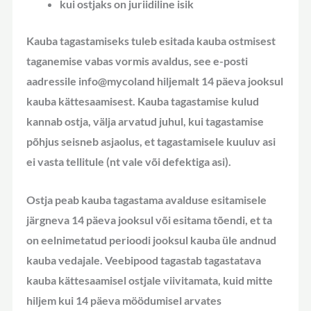
kui ostjaks on juriidiline isik
Kauba tagastamiseks tuleb esitada kauba ostmisest
taganemise vabas vormis avaldus, see e-posti
aadressile info@mycoland hiljemalt 14 päeva jooksul
kauba kättesaamisest. Kauba tagastamise kulud
kannab ostja, välja arvatud juhul, kui tagastamise
põhjus seisneb asjaolus, et tagastamisele kuuluv asi
ei vasta tellitule (nt vale või defektiga asi).
Ostja peab kauba tagastama avalduse esitamisele
järgneva 14 päeva jooksul või esitama tõendi, et ta
on eelnimetatud perioodi jooksul kauba üle andnud
kauba vedajale. Veebipood tagastab tagastatava
kauba kättesaamisel ostjale viivitamata, kuid mitte
hiljem kui 14 päeva möödumisel arvates