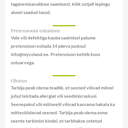
taganemisavalduse saamisest, kõik ostjalt lepingu
alusel saadud tasud.
Pretensiooni esitamine
Vale või defektiga kauba saatmisel palume
pretensioon esitada 14 päeva jooksul
info@mycoland.ee. Pretensioon kehtib koos
ostuarvega.
Ohutus
Tarbija peab olema teadlik, et seened võivad mõnel
juhul tekitada allergiat või seedimisraskusi.
Seenepakul või mütseelil võivad kasvama hakata ka
mittesöödavad seened. Tarbija peab olema enne
seente tarbimist kindel, et tarbitakse ostetud