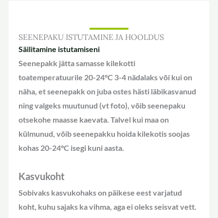
SEENEPAKU ISTUTAMINE JA HOOLDUS
Säilitamine istutamiseni
Seenepakk jätta samasse kilekotti
toatemperatuurile 20-24°C 3-4 nädalaks või kui on
näha, et seenepakk on juba ostes hästi läbikasvanud
ning valgeks muutunud (vt foto), võib seenepaku
otsekohe maasse kaevata. Talvel kui maa on
külmunud, võib seenepakku hoida kilekotis soojas
kohas 20-24°C isegi kuni aasta.
Kasvukoht
Sobivaks kasvukohaks on päikese eest varjatud
koht, kuhu sajaks ka vihma, aga ei oleks seisvat vett.