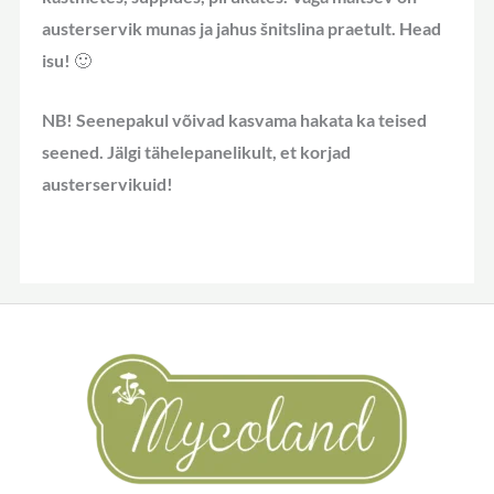
austerservik munas ja jahus šnitslina praetult. Head
isu! 🙂
NB!
Seenepakul võivad kasvama hakata ka teised
seened. Jälgi tähelepanelikult, et korjad
austerservikuid!