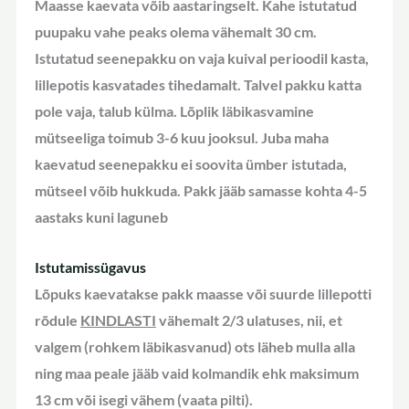
Maasse kaevata võib aastaringselt. Kahe istutatud
puupaku vahe peaks olema vähemalt 30 cm.
Istutatud seenepakku on vaja kuival perioodil kasta,
lillepotis kasvatades tihedamalt. Talvel pakku katta
pole vaja, talub külma. Lõplik läbikasvamine
mütseeliga toimub 3-6 kuu jooksul. Juba maha
kaevatud seenepakku ei soovita ümber istutada,
mütseel võib hukkuda. Pakk jääb samasse kohta 4-5
aastaks kuni laguneb
Istutamissügavus
Lõpuks kaevatakse pakk maasse või suurde lillepotti
rõdule
KINDLASTI
vähemalt 2/3 ulatuses, nii, et
valgem (rohkem läbikasvanud) ots läheb mulla alla
ning maa peale jääb vaid kolmandik ehk maksimum
13 cm või isegi vähem (vaata pilti).