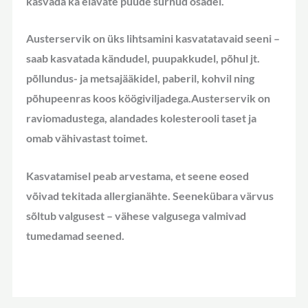
kasvada ka elavate puude surnud osadel.
Austerservik on üks lihtsamini kasvatatavaid seeni –
saab kasvatada kändudel, puupakkudel, põhul jt.
põllundus- ja metsajääkidel, paberil, kohvil ning
põhupeenras koos köögiviljadega.Austerservik on
raviomadustega, alandades kolesterooli taset ja
omab vähivastast toimet.
Kasvatamisel peab arvestama, et seene eosed
võivad tekitada allergianähte. Seenekübara värvus
sõltub valgusest – vähese valgusega valmivad
tumedamad seened.