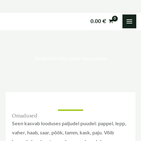
Skip
to
0.00
€
content
Austerserviku paku istutamine
Omadused
Seen kasvab looduses paljudel puudel: pappel, lepp,
vaher, haab, saar, pöök, tamm, kask, paju. Võib