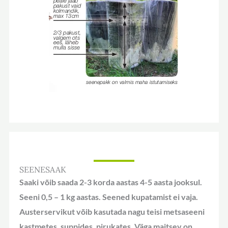
SEENESAAK
Saaki võib saada 2-3 korda aastas 4-5 aasta jooksul.
Seeni 0,5 – 1 kg aastas. Seened kupatamist ei vaja.
Austerservikut võib kasutada nagu teisi metsaseeni
kastmetes, suppides, pirukates. Väga maitsev on