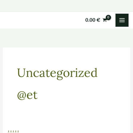
Skip
to
0.00
€
content
Uncategorized
@et
jjjjj