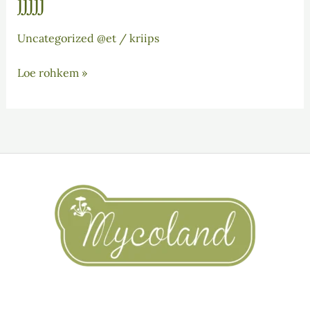
jjjjj
Uncategorized @et
/
kriips
Loe rohkem »