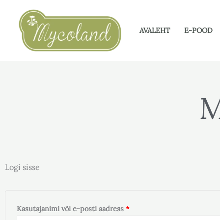
Skip
to
AVALEHT
E-POOD
content
M
Logi sisse
Nõutud
Nõutud
Kasutajanimi või e-posti aadress
*