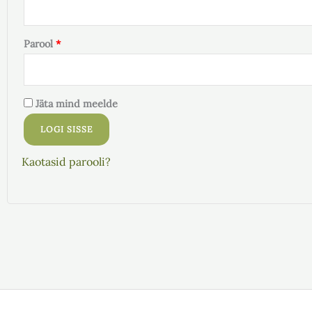
Parool
*
Jäta mind meelde
LOGI SISSE
Kaotasid parooli?