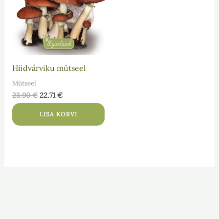
Hiidvärviku mütseel
Mütseel
23.90
€
22.71
€
LISA KORVI