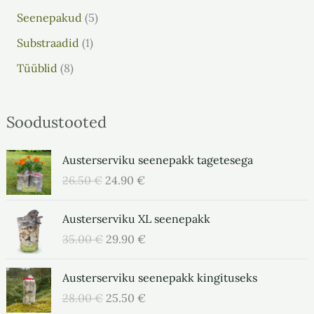
Seenepakud
5
Substraadid
1
Tüüblid
8
Soodustooted
A
P
Austerserviku seenepakk tagetesega
l
r
26.50
€
24.90
€
g
a
n
e
A
P
Austerserviku XL seenepakk
e
g
l
r
h
u
35.00
€
29.90
€
g
a
i
n
n
e
n
A
e
P
Austerserviku seenepakk kingituseks
e
g
d
l
h
r
h
u
28.00
€
25.50
€
o
g
i
a
i
n