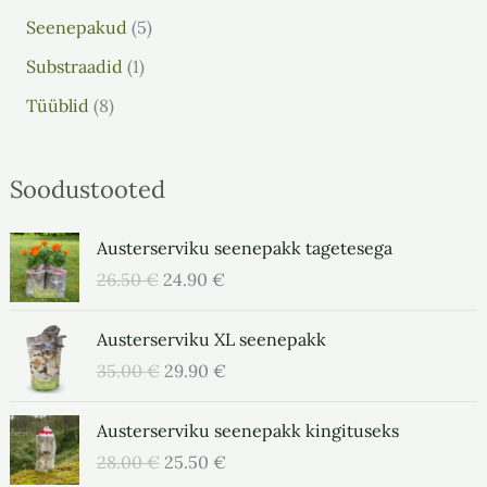
Seenepakud
5
Substraadid
1
Tüüblid
8
Soodustooted
A
P
Austerserviku seenepakk tagetesega
l
r
26.50
€
24.90
€
g
a
n
e
A
P
Austerserviku XL seenepakk
e
g
l
r
h
u
35.00
€
29.90
€
g
a
i
n
n
e
n
A
e
P
Austerserviku seenepakk kingituseks
e
g
d
l
h
r
h
u
28.00
€
25.50
€
o
g
i
a
i
n