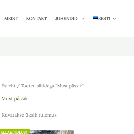
MEIST
KONTAKT
JUHENDID
EESTI
Esileht
/ Tooted siltidega “Must pässik”
Must pässik
Kuvatakse üksik tulemus
ALLAHINDLUS!
Algne
Praegune