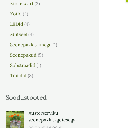
Kinkekaart
2
Kotid
2
LEDid
4
Mütseel
4
Seenepakk taimega
1
Seenepakud
5
Substraadid
1
Tüüblid
8
Soodustooted
A
P
Austerserviku
l
r
seenepakk tagetesega
g
a