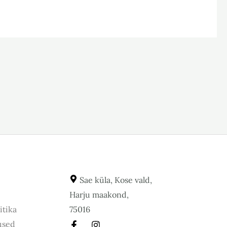
Sae küla, Kose vald,
Harju maakond,
itika
75016
used