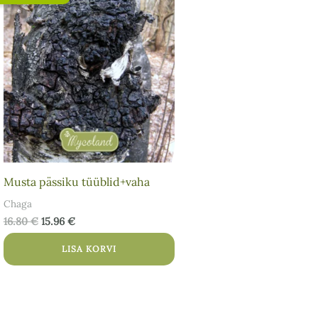
hind
hind
oli:
on:
16.80 €.
15.96 €.
Musta pässiku tüüblid+vaha
Chaga
16.80
€
15.96
€
LISA KORVI